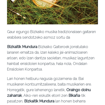
Gaur egungo Bizkaiko musika tradizionalean gaitaren
erabilera sendotzeko asmoz sortu da
Bizkaitik Mundura
Bizkaiko Gaiteroek jorratutako
lanaren emaitza da, izan kaleko jai-animazioaren
arloan, edo izan dantza saoietan, musikaz laguntzen
hainbat erraldoien konpartsa, hala nola, Ondalan
Erraldoien Konpartsa.
Lan honen helburu nagusia gozamena da. Bai
musikaren kontsumitzaileena, baita musikarien ere.
Horregatik, gure lehenengo lanetik,
Oraingo doinu
zaharrak
, Aiko-ren eskutik etorri zen
Bikaña
-tik
pasatzen,
Bizkaitik Mundura
lan honen beharra