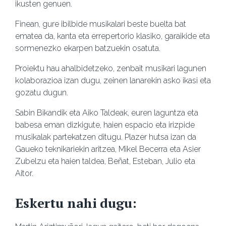
ikusten genuen.
Finean, gure ibilbide musikalari beste buelta bat
ematea da, kanta eta errepertorio klasiko, garaikide eta
sormenezko ekarpen batzuekin osatuta.
Proiektu hau ahalbidetzeko, zenbait musikari lagunen
kolaborazioa izan dugu, zeinen lanarekin asko ikasi eta
gozatu dugun.
Sabin Bikandik eta Aiko Taldeak, euren laguntza eta
babesa eman dizkigute, haien espacio eta irizpide
musikalak partekatzen ditugu. Plazer hutsa izan da
Gaueko teknikariekin aritzea, Mikel Becerra eta Asier
Zubelzu eta haien taldea, Beñat, Esteban, Julio eta
Aitor.
Eskertu nahi dugu: