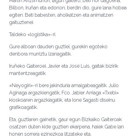
Martin Ariztimuñori, lagun gaitero, beti hor dagoena,
Bilbon, Iruñan eta edonon, berdin dio, gure lana hobea
egiten. Beti babesten, aholkatzen eta animatzen
gaituztenei.
Taldeko «logistika»-ri.
Gure alboan dauden guztiei, gurekin egoteko
denbora murriztu izanagaitik.
Iruñeko Gaiteroei, Javier eta José Luis, gaitak bizirik
mantentzeagatik.
«Neyogiri»-ri bere jakinduria amaigabeagaitik. Julio
Aginaga argazkiengatik, Fco. Jabier Arriaga «Txebi»
kioskoaren argazkiagatik, eta Ione Sagasti diseinu
grafikoagatik.
Eta, guztiaren gainetik, gaur egun Bizkaiko Gaiteroak
osatzen duten kide guztien ekarpena, haiek Gabe lan
honen sorrera ezinezkoa litzateke eta.