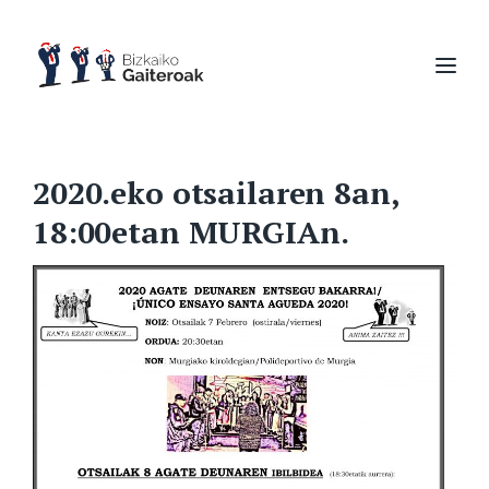
2020.eko otsailaren 8an,
18:00etan MURGIAn.