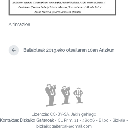
Animazioa
Bailableak 2019.eko otsailaren 10an Arizkun
Lizentzia:
CC-BY-SA. Jakin gehiago
Kontaktua: Bizkaiko Gaiteroak
- CL Prim, 21 - 48006 - Bilbo - Bizkaia -
bizkaikogaiteroak@gmail.com